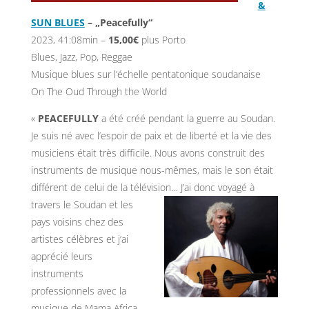
&
SUN BLUES
– „Peacefully“
2023, 41:08min –
15,00€
plus Porto
Blues, Jazz, Pop, Reggae
Musique blues sur l’échelle pentatonique soudanaise
On The Oud Through the World
«
PEACEFULLY
a été créé pendant la guerre au Soudan.
Je suis né avec l’espoir de paix et de liberté et la vie des
musiciens était très difficile. Nous avons construit des
instruments de musique nous-mêmes, mais le son était
différent de celui de la télévision…
J’ai donc voyagé à
travers le Soudan et les
pays voisins chez des
artistes célèbres et j’ai
apprécié leurs
instruments
professionnels avec la
musique de Mama Africa