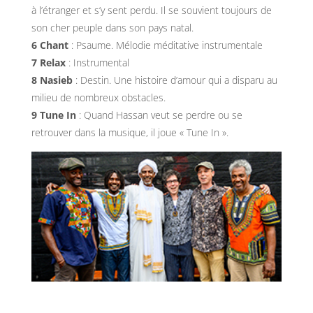
à l’étranger et s’y sent perdu. Il se souvient toujours de
son cher peuple dans son pays natal.
6 Chant
: Psaume. Mélodie méditative instrumentale
7 Relax
: Instrumental
8 Nasieb
: Destin. Une histoire d’amour qui a disparu au
milieu de nombreux obstacles.
9 Tune In
: Quand Hassan veut se perdre ou se
retrouver dans la musique, il joue « Tune In ».